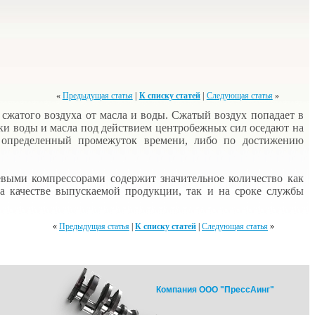
«
Предыдущая статья
|
К списку статей
|
Следующая статья
»
жатого воздуха от масла и воды. Сжатый воздух попадает в
льки воды и масла под действием центробежных сил оседают на
ез определенный промежуток времени, либо по достижению
ыми компрессорами содержит значительное количество как
на качестве выпускаемой продукции, так и на сроке службы
«
Предыдущая статья
|
К списку статей
|
Следующая статья
»
Компания ООО "ПрессАинг"