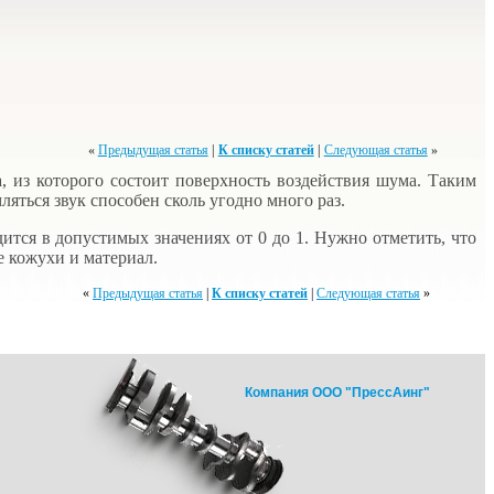
«
Предыдущая статья
|
К списку статей
|
Следующая статья
»
, из которого состоит поверхность воздействия шума. Таким
ляться звук способен сколь угодно много раз.
тся в допустимых значениях от 0 до 1. Нужно отметить, что
 кожухи и материал.
«
Предыдущая статья
|
К списку статей
|
Следующая статья
»
Компания ООО "ПрессАинг"