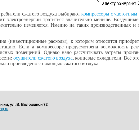
требители сжатого воздуха выбирают
компрессоры с частотным 
чит электроэнергии тратиться значительно меньше. Воздушны
значительно изменяется. Именно на таких производственных и
я (инвестиционные расходы), к которым относится приобрете
уатацию. Если а компрессоре предусмотрена возможность ре
исных помещений. Однако надо рассчитывать затраты произво
осети:
осушители сжатого воздуха
, концевые охладители. Всё эт
 было произведено с помощью сжатого воздуха.
-й км, ул. В. Волошиной 72
ng.ru