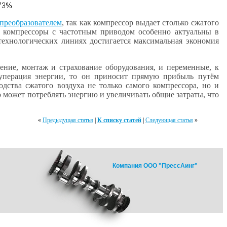
преобразователем
, так как компрессор выдает столько сжатого
е компрессоры с частотным приводом особенно актуальны в
 технологических линиях достигается максимальная экономия
ние, монтаж и страхование оборудования, и переменные, к
куперация энергии, то он приносит прямую прибыль путём
дства сжатого воздуха не только самого компрессора, но и
о может потреблять энергию и увеличивать общие затраты, что
«
Предыдущая статья
|
К списку статей
|
Следующая статья
»
Компания ООО "ПрессАинг"