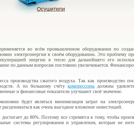
Осушители
именяется во всём промышленном оборудовании по создани
омии электроэнергии в своём оборудовании. Это проблему пр
рекуперацией энергии в тепло для дальнейшего его использ
вание по данным вопросам постоянно увеличивается. Финансиро
са производства сжатого воздуха. Так как производство пос
зводств. А по большому счёту
компрессоры
должны удовлетво
твенные и финансовые показатели улучшают своё значение.
омии будет являться минимизация затрат на электроэнерг
т расцениваться как очень выгодное вложение инвестиций.
достигает до 80%. Поэтому все стремятся к тому, чтобы произ
ельные системы регулирования и управления, которые не ин