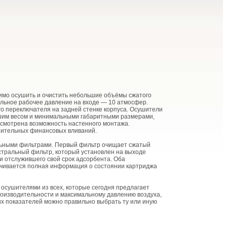
имо осушить и очистить небольшие объёмы сжатого
альное рабочее давление на входе — 10 атмосфер.
го переключателя на задней стенке корпуса. Осушители
шим весом и минимальными габаритными размерами,
усмотрена возможность настенного монтажа.
нительных финансовых вливаний.
льными фильтрами. Первый фильтр очищает сжатый
истральный фильтр, который установлен на выходе
и отслужившего свой срок адсорбента. Оба
ечивается полная информация о состоянии картриджа
сушителями из всех, которые сегодня предлагает
роизводительности и максимальному давлению воздуха,
тих показателей можно правильно выбрать ту или иную