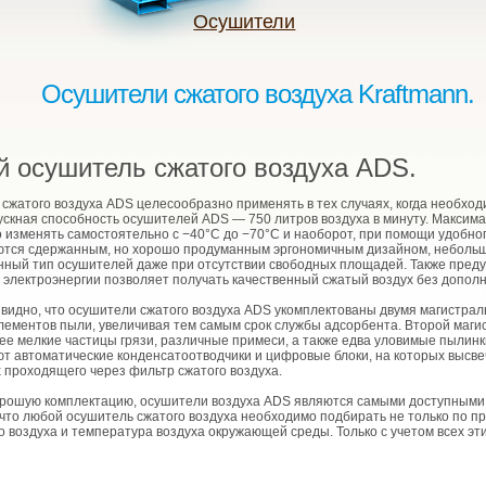
Осушители
Осушители сжатого воздуха Kraftmann.
 осушитель сжатого воздуха ADS.
атого воздуха ADS целесообразно применять в тех случаях, когда необход
ускная способность осушителей ADS — 750 литров воздуха в минуту. Максим
 изменять самостоятельно с −40°С до −70°С и наоборот, при помощи удобно
аются сдержанным, но хорошо продуманным эргономичным дизайном, неболь
анный тип осушителей даже при отсутствии свободных площадей. Также пред
электроэнергии позволяет получать качественный сжатый воздух без допол
идно, что осушители сжатого воздуха ADS укомплектованы двумя магистра
элементов пыли, увеличивая тем самым срок службы адсорбента. Второй маг
ее мелкие частицы грязи, различные примеси, а также едва уловимые пылинк
т автоматические конденсатоотводчики и цифровые блоки, на которых высв
 проходящего через фильтр сжатого воздуха.
ошую комплектацию, осушители воздуха ADS являются самыми доступными о
что любой осушитель сжатого воздуха необходимо подбирать не только по п
о воздуха и температура воздуха окружающей среды. Только с учетом всех э