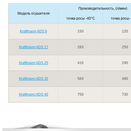
Производительность, (л/мин)
Модель осушителя
точка росы -40°С
точка росы 
Kraftmann ADS 9
150
120
Kraftmann ADS 17
283
250
Kraftmann ADS 25
416
290
Kraftmann ADS 35
583
480
Kraftmann ADS 45
750
730