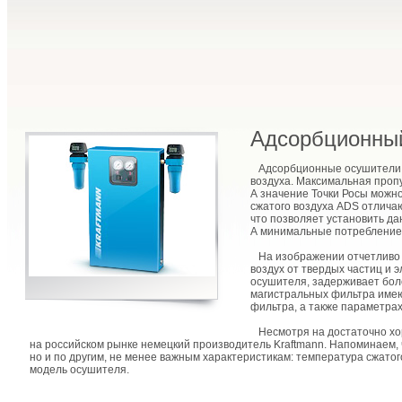
Адсорбционный
Адсорбционные осушители сж
воздуха. Максимальная проп
А значение Точки Росы можно
сжатого воздуха ADS отлич
что позволяет установить д
А минимальные потребление 
На изображении отчетливо в
воздух от твердых частиц и 
осушителя, задерживает бол
магистральных фильтра имею
фильтра, а также параметрах
Несмотря на достаточно хор
на российском рынке немецкий производитель Kraftmann. Напоминаем, 
но и по другим, не менее важным характеристикам: температура сжатог
модель осушителя.