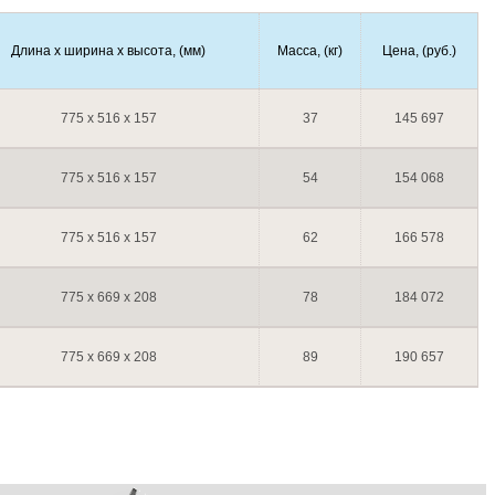
Длина х ширина х высота, (мм)
Масса, (кг)
Цена, (руб.)
775 х 516 х 157
37
145 697
775 х 516 х 157
54
154 068
775 х 516 х 157
62
166 578
775 х 669 х 208
78
184 072
775 х 669 х 208
89
190 657