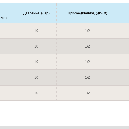
Давление, (бар)
Присоединение, (дюйм)
-70°С
10
1/2
10
1/2
10
1/2
10
1/2
10
1/2