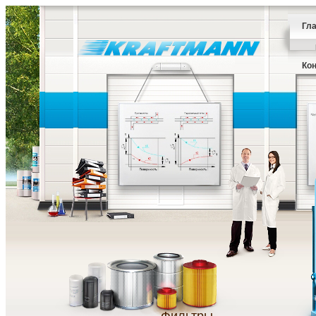
Гл
Ко