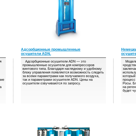
Адсорбционные промышленные
Немецк
осушители ADN.
осушите
я
Адсорбционные осушители ADN — это
Модели 
промышленные осушители для компрессоров
«родств
винтового типа. Благодаря наглядному и удобному
заключа
блоку управления появляется возможность следить
использ
за всеми параметрами как получаемого воздуха,
который
ние
так и параметрами осушителя ADN. Цены на
процесс
осушители озвучиваются по запросу.
Росы. Б
а
на реге
будет ч