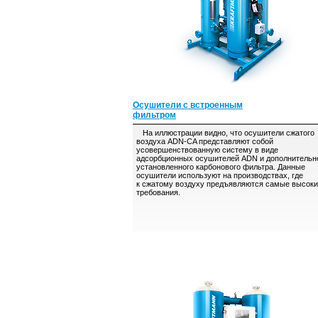
Осушители с встроенным
фильтром
На иллюстрации видно, что осушители сжатого
воздуха ADN-CA представляют собой
усовершенствованную систему в виде
адсорбционных осушителей ADN и дополнительн
установленного карбонового фильтра. Данные
осушители используют на производствах, где
к сжатому воздуху предъявляются самые высок
требования.