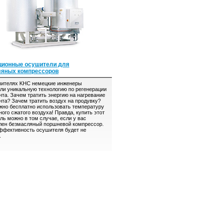
ционные осушители для
ляных компрессоров
телях KHC немецкие инженеры
ли уникальную технологию по регенерации
нта. Зачем тратить энергию на нагревание
нта? Зачем тратить воздух на продувку?
жно бесплатно использовать температуру
ого сжатого воздуха! Правда, купить этот
ль можно в том случае, если у вас
лен безмасляный поршневой компрессор.
ффективность осушителя будет не
.