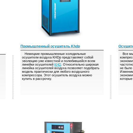
Промышленный осушитель Khdp
Осушите
Немецкие промышленные холодильные
Все мы 
осушители воздуха KHDp представляют собой
компрес
эволюцию уже известной и полюбившейся всем
экономи
линейки осушителей
KHD
. Относительно широкая
частотно
линейка осушителей воздуха позволяет подобрать
не было
модель практически для любого воздушного
Изменим
компрессора. Этот осушитель воздуха можно
экономи
купить в рассрочку.
которые