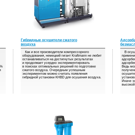
Гибридные осушители сжатого
Адсорб
воздуха
безмас
Как и все производители компрессорного
В осуши
оборудования, немецкий гигант Kraftmann не любит
примени
останавливаться на достигнутых результатах
адсорбе
и продолжает усердно экспериментировать
адсорбе
3%
в поисках оптимальных решений по подготовке
Ведь мо
и
сжатого воздуха. Очередным успешным
полученн
экспериментом можно считать появления
осушите
гибридной установки KHBD для осушения воздуха.
установ
Иначе э
высокой