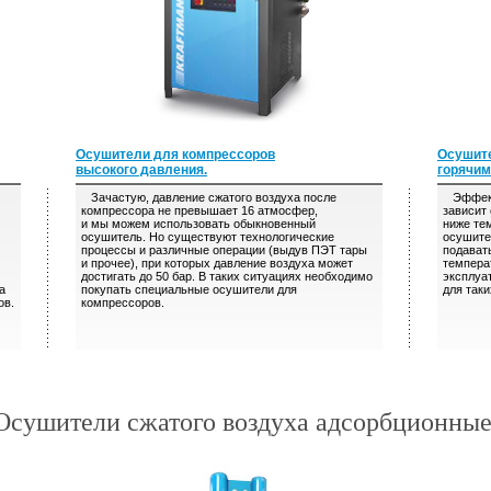
Осушители для компрессоров
Осушите
высокого давления.
горячим
Зачастую, давление сжатого воздуха после
Эффекти
компрессора не превышает 16 атмосфер,
зависит
и мы можем использовать обыкновенный
ниже те
осушитель. Но существуют технологические
осушите
процессы и различные операции (выдув ПЭТ тары
подават
и прочее), при которых давление воздуха может
темпера
достигать до 50 бар. В таких ситуациях необходимо
эксплуа
а
покупать специальные осушители для
для так
ов.
компрессоров.
Осушители сжатого воздуха адсорбционные