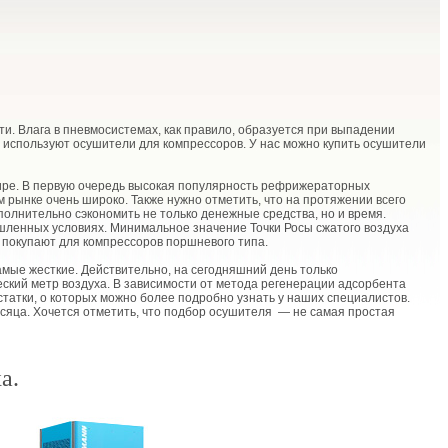
. Влага в пневмосистемах, как правило, образуется при выпадении
ы используют осушители для компрессоров. У нас можно купить осушители
ире. В первую очередь высокая популярность рефрижераторных
 рынке очень широко. Также нужно отметить, что на протяжении всего
полнительно сэкономить не только денежные средства, но и время.
шленных условиях. Минимальное значение Точки Росы сжатого воздуха
 покупают для компрессоров поршневого типа.
мые жесткие. Действительно, на сегодняшний день только
ский метр воздуха. В зависимости от метода регенерации адсорбента
статки, о которых можно более подробно узнать у наших специалистов.
есяца. Хочется отметить, что подбор осушителя — не самая простая
а.