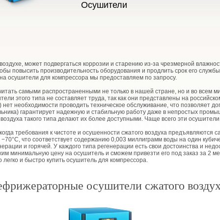
Осушители
здухе, может подвергаться коррозии и старению из-за чрезмерной влажности
чтобы повысить производительность оборудования и продлить срок его служб
а на осушители для компрессора мы предоставляем по запросу.
ать самыми распространенными не только в нашей стране, но и во всем м
ли этого типа не составляет труда, так как они представлены на российском
) нет необходимости проводить техническое обслуживание, что позволяет до
ьника) гарантирует надежную и стабильную работу даже в непростых промы
оздуха такого типа делают их более доступными. Чаще всего эти осушители
огда требования к чистоте и осушенности сжатого воздуха предъявляются са
−70°С, что соответствует содержанию 0,003 миллиграмм воды на один кубиче
рации и горячей. У каждого типа регенерации есть свои достоинства и недо
им минимальную цену на осушитель и сможем привезти его под заказ за 2 м
 легко и быстро купить осушитель для компрессора.
ефрижераторные осушители сжатого воздух