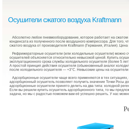
Осушители сжатого воздуха Kraftmann
Абсолютно любое пневмооборудование, которое работает на сжатом во
конденсата из полученного после воздушного компрессора. Для того, 
сжатого воздуха от производителя Kraftmann (Германия, Италия). Цен
Рефрижераторные осушители (или холодильные осушители) можно счит
осушителей объясняется относительно невысокой ценой. Купить осушите
эксплуатационного срока службы холодильного осушителя (более 5 лет
А простой принцип действия осушителя (обыкновенный аналог холодил
после холодильного осушителя — +3°С. Невысокие цены на осушители в
Адсорбционные осушители чаще всего применяются в тех ситуациях, к
адсорбционный осушитель позволяет получить значение Точки Росы до 
адсорбционные осушители принято делить на два типа: холодной регене
Если вы решили купить осушитель адсорбционного типа, то мы предлож
задача, но мы с радостью поможем вам её успешно решить. У нас можно
Р