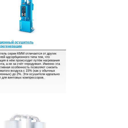
ционный осушитель
 регенерации
ль серии KMW отличается от других
лей адсорбционного типа тем, что
ация в нём происходит путём нагревания
та, а не за счёт «продувки». Именно эта
ктивная особенность позволяет снизить
сжатого воздуха с 15% (как у обычных
ионных) до 2%. Эти осушители идеально
т для винтовых компрессоров.