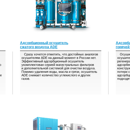
Адсорбционный осушитель
Адсорб
сжатого воздуха ADE
горячей
Сразу хочется отметить, что достойных аналогов
Осушите
осушителям ADE на данный момент в России нет.
осушите
Эффективный адсорбционный осушитель
регенер
о
укомплектован серией магистральных фильтров
адсорбен
и дополнительной системой для очистки воздуха.
констру
Помимо удаления воды, масла и грязи, осушитель
потери 
ие
ADE снижает количество углекислого и других
адсорбц
газов.
подходя